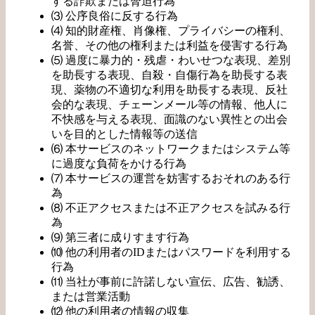
する詐欺または脅迫行為
⑶ 公序良俗に反する行為
⑷ 知的財産権、肖像権、プライバシーの権利、
名誉、その他の権利または利益を侵害する行為
⑸ 過度に暴力的・残虐・わいせつな表現、差別
を助長する表現、自殺・自傷行為を助長する表
現、薬物の不適切な利用を助長する表現、反社
会的な表現、チェーンメール等の情報、他人に
不快感を与える表現、面識のない異性との出会
いを目的とした情報等の送信
⑹ 本サービスのネットワークまたはシステム等
に過度な負荷をかける行為
⑺ 本サービスの運営を妨害するおそれのある行
為
⑻ 不正アクセスまたは不正アクセスを試みる行
為
⑼ 第三者に成りすます行為
⑽ 他の利用者のIDまたはパスワードを利用する
行為
⑾ 当社が事前に許諾しない宣伝、広告、勧誘、
または営業活動
⑿ 他の利用者の情報の収集