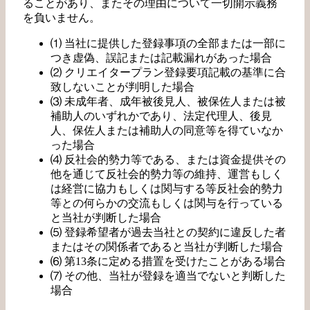
ることがあり、またその理由について一切開示義務
を負いません。
⑴ 当社に提供した登録事項の全部または一部に
つき虚偽、誤記または記載漏れがあった場合
⑵ クリエイタープラン登録要項記載の基準に合
致しないことが判明した場合
⑶ 未成年者、成年被後見人、被保佐人または被
補助人のいずれかであり、法定代理人、後見
人、保佐人または補助人の同意等を得ていなか
った場合
⑷ 反社会的勢力等である、または資金提供その
他を通じて反社会的勢力等の維持、運営もしく
は経営に協力もしくは関与する等反社会的勢力
等との何らかの交流もしくは関与を行っている
と当社が判断した場合
⑸ 登録希望者が過去当社との契約に違反した者
またはその関係者であると当社が判断した場合
⑹ 第13条に定める措置を受けたことがある場合
⑺ その他、当社が登録を適当でないと判断した
場合