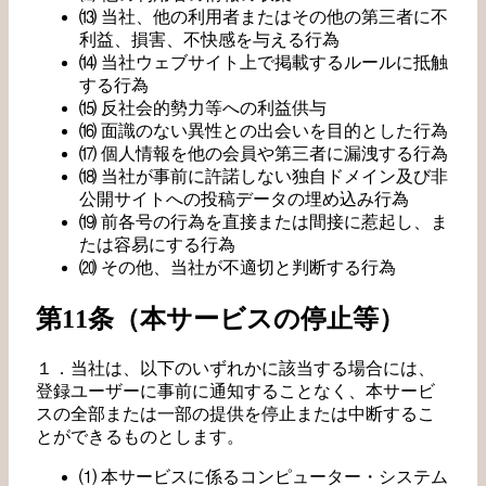
⒀ 当社、他の利用者またはその他の第三者に不
利益、損害、不快感を与える行為
⒁ 当社ウェブサイト上で掲載するルールに抵触
する行為
⒂ 反社会的勢力等への利益供与
⒃ 面識のない異性との出会いを目的とした行為
⒄ 個人情報を他の会員や第三者に漏洩する行為
⒅ 当社が事前に許諾しない独自ドメイン及び非
公開サイトへの投稿データの埋め込み行為
⒆ 前各号の行為を直接または間接に惹起し、ま
たは容易にする行為
⒇ その他、当社が不適切と判断する行為
第11条（本サービスの停止等）
１．当社は、以下のいずれかに該当する場合には、
登録ユーザーに事前に通知することなく、本サービ
スの全部または一部の提供を停止または中断するこ
とができるものとします。
⑴ 本サービスに係るコンピューター・システム