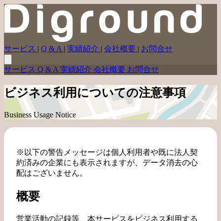
サービス
|
Q & A
|
実績紹介
|
会社概要
|
お問合せ
サービス
Q & A
実績紹介
会社概要
お問合せ
ビジネス利用についての注意事項
Business Usage Notice
※以下の警告メッセージは個人利用者や既に法人契
約済みの企業にも表示されますが、データ消去の心
配はございません。
概要
営業活動の記録等、本サービスをビジネス利用する